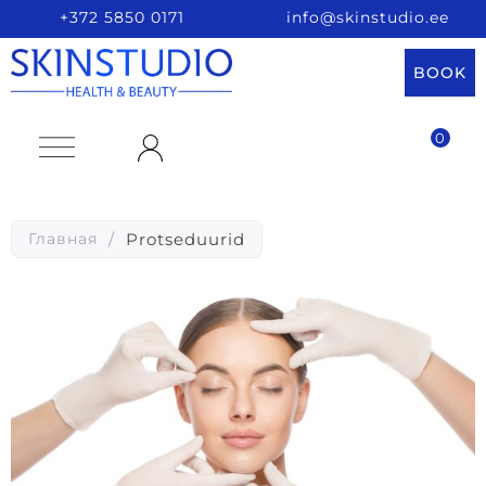
+372 5850 0171
info@skinstudio.ee
BOOK
0
Главная
/
Protseduurid